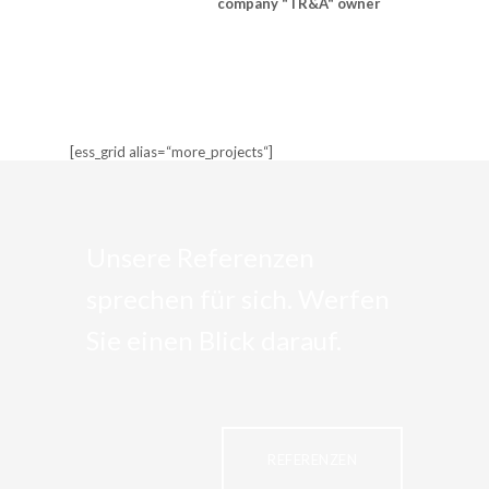
company "TR&A" owner
[ess_grid alias=“more_projects“]
Unsere Referenzen
sprechen für sich. Werfen
Sie einen Blick darauf.
REFERENZEN