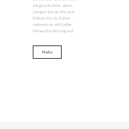
eingeschränkt, denn
Längen bis zu 9m und
Höhen bis zu 2,65m
nehmen es mit jeder
Herausforderung auf.
Maße