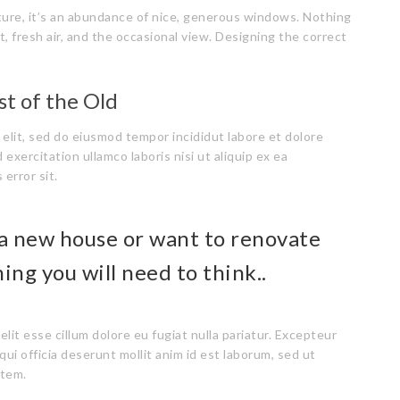
ure, it’s an abundance of nice, generous windows. Nothing
ht, fresh air, and the occasional view. Designing the correct
st of the Old
 elit, sed do eiusmod tempor incididut labore et dolore
exercitation ullamco laboris nisi ut aliquip ex ea
error sit.
o a new house or want to renovate
hing you will need to think..
elit esse cillum dolore eu fugiat nulla pariatur. Excepteur
qui officia deserunt mollit anim id est laborum, sed ut
atem.