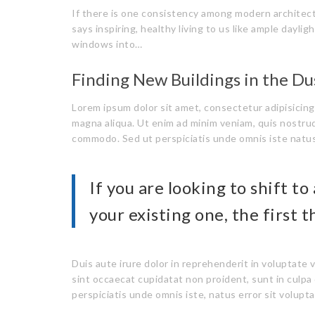
If there is one consistency among modern architect
says inspiring, healthy living to us like ample daylig
windows into…
Finding New Buildings in the Du
Lorem ipsum dolor sit amet, consectetur adipisicing
magna aliqua. Ut enim ad minim veniam, quis nostrud 
commodo. Sed ut perspiciatis unde omnis iste natus 
If you are looking to shift t
your existing one, the first t
Duis aute irure dolor in reprehenderit in voluptate v
sint occaecat cupidatat non proident, sunt in culpa 
perspiciatis unde omnis iste, natus error sit volupt