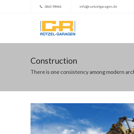
0661 98466
info@ruetzelgaragen.de
Construction
There is one consistency among modern arc